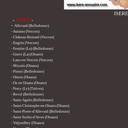
ISER
-
ISERE
-
-
Allevard (Belledonne)
-
Autrans (Vercors)
-
Château-Bernard (Vercors)
-
Engins (Vercors)
-
Ferrière (La) (Belledonne)
-
Grave (La) (Oisans)
-
Lans-en-Vercors (Vercors)
-
Mizoën (Oisans)
-
Pinsot (Belledonne)
-
Ornon (Oisans)
-
Oz en Oisans (Oisans)
-
Percy (Le) (Trièves)
-
Revel (Belledonne)
-
Saint-Agnès (Belledonne)
-
Saint-Christophe-en-Oisans (Oisans)
-
Saint-Pierre-d'Allevard (Belledonne)
-
Saint-Sorlin-d'Arves (Oisans)
-
Valjouffrey (Oisans)