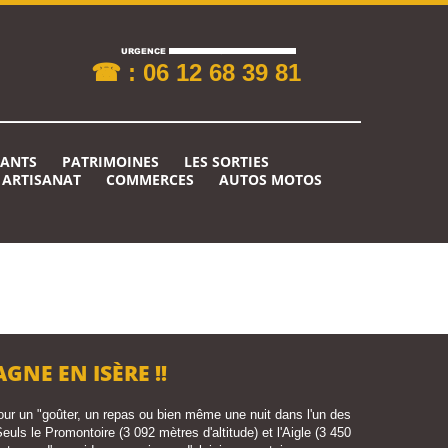
☎ : 06 12 68 39 81
RANTS
PATRIMOINES
LES SORTIES
ARTISANAT
COMMERCES
AUTOS MOTOS
NE EN ISÈRE !!
r un "goûter, un repas ou bien même une nuit dans l'un des
uls le Promontoire (3 092 mètres d'altitude) et l'Aigle (3 450