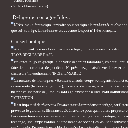
-
Venosc (Oisans)
-
Villar-d'Arène (Oisans)
Refuge de montagne Infos :
L'Isère est un fantastique territoire pour pratiquer la randonnée et c'est bon
que soit son âge, la randonnée est devenue le sport n°1 des Français.
Conseil pratique :
Avant de partir en randonnée vers un refuge, quelques conseils utiles.
TROIS REGLES DE BASE.
Prévenez toujours quelqu'un de votre départ en randonnée, en détaillant l'i
faire demi-tour en cas de problème. Ne présumez jamais de vos forces et, c
chaussure". L'équipement "INDISPENSABLE".
Chaussures de montagnes, vêtements chauds, coupe-vent, gants, bonnet et ca
casse-croûte (barres énergétiques), trousse à pharmacie, sac-poubelle et ca
marche et une paire de jumelles sont également conseillés. Pour dormir dans
"ATTENTION".
Il est impératif de réserver à l'avance pour dormir dans un refuge, car il p
prévenez le gardien suffisamment tôt à l'avance pour qu'il puisse proposer v
Les couvertures ou couettes sont fournies par les gardiens de refuge, replie
rechange, une lampe frontale ou une lampe de poche (les WC sont souvent à l'
sac à viande. En hiver l'ensemble du matériel est mis à disposition sous la re