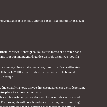
 pour la santé et le moral. Activité douce et accessible à tous, quel
tinéraire prévu. Renseignez-vous sur la météo et n'hésitez pas à
omme tout bon montagnard, gardez-en toujours un peu "sous la
squette, crème solaire, sac à dos, provision d'eau suffisantes,
rte IGN au 1/25 000e du lieu de votre randonnée. Un bâton de
 un refuge.
eut être complet à votre arrivée. Inversement, en cas d'empêchement,
otre place à d'autres randonneurs.
z-les sur les matelas après utilisation. Emmenez des vêtements de
extérieur), des affaires de toilettes et un drap sac de couchage ou
sponsabilité de chacun. Veillez à bien refermer les portes, à