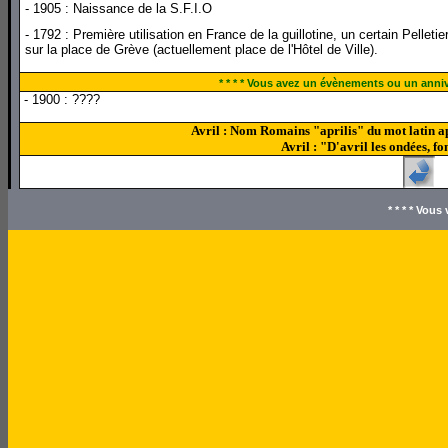
- 1905 : Naissance de la S.F.I.O
- 1792 : Première utilisation en France de la guillotine, un certain Pelletie
sur la place de Grève (actuellement place de l'Hôtel de Ville).
* * * * Vous avez un évènements ou un annive
- 1900 : ????
Avril : Nom Romains "aprilis" du mot latin a
Avril : "D'avril les ondées, fo
* * * * Vou