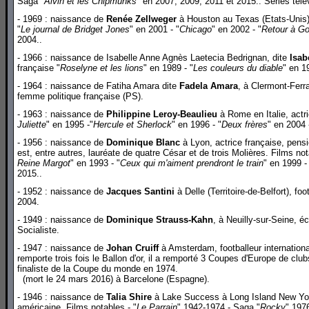
Saga "
Alvin et les Chipmunks
" en 2007, 2009, 2011 et 2015.. Séries télé
- 1969 : naissance de
Renée Zellweger
à Houston au Texas (Etats-Unis),
"
Le journal de Bridget Jones
" en 2001 - "
Chicago
" en 2002 - "
Retour à Go
2004..
- 1966 : naissance de Isabelle Anne Agnès Laetecia Bedrignan, dite
Isab
française "
Roselyne et les lions
" en 1989 - "
Les couleurs du diable
" en 1
- 1964 : naissance de Fatiha Amara dite
Fadela Amara
, à Clermont-Ferr
femme politique française (PS).
- 1963 : naissance de
Philippine Leroy-Beaulieu
à Rome en Italie, actri
Juliette
" en 1995 -"
Hercule et Sherlock
" en 1996 - "
Deux frères
" en 2004 
- 1956 : naissance de
Dominique Blanc
à Lyon, actrice française, pens
est, entre autres, lauréate de quatre César et de trois Molières. Films not
Reine Margot
" en 1993 - "
Ceux qui m'aiment prendront le train
" en 1999 -
2015..
- 1952 : naissance de
Jacques Santini
à Delle (Territoire-de-Belfort), fo
2004.
- 1949 : naissance de
Dominique Strauss-Kahn
, à Neuilly-sur-Seine, 
Socialiste.
- 1947 : naissance de
Johan Cruiff
à Amsterdam, footballeur international
remporte trois fois le Ballon d'or, il a remporté 3 Coupes d'Europe de cl
finaliste de la Coupe du monde en 1974.
(mort le 24 mars 2016) à Barcelone (Espagne).
- 1946 : naissance de
Talia Shire
à Lake Success à Long Island New York 
américaine. Films notables - "
Le Parrain
" 1942-1974 - Saga "
Rocky
" 197