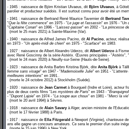
- 1945 : naissance de Björn Kristian Ulvaeus, dit
Björn Ulvaeus
, à Göte
parolier et producteur suédois. Il est surtout connu pour avoir été un 
- 1941 : naissance de Bertrand René Maurice Tavernier dit
Bertrand Tav
"
Que la fête commence
" en 1975 - "
Le juge et l'assassin
" en 1976 - "
Un 
"
Capitaine Conan
" en 1996 - "
Laissez-passer
" en 2002 - "
La princesse d
(mort le 25 mars 2021) à Sainte-Maxime (Var).
- 1940 : naissance de Alfred James Pacino, dit
Al Pacino
, acteur, réali
en 1973 - "
Un après-midi de chien
" en 1975 - "
Scarface
" en 1983.
- 1927 : naissance de Albert Aleandro Uderzo, dit
Albert Uderzo
à Fisme (
avec René Goscinny de la série Astérix. Œuvres principales - "Astérix",
(mort le 24 mars 2020) à Neuilly-sur-Seine (Hauts-de-Seine).
- 1923 : naissance de Anita Barbro Kristina Björk, dite
Anita Björk
à Täll
femme sans visage
" en 1947 - "
Mademoiselle Julie
" en 1951 - "
L'attent
meilleures intentions
" en 1991..
(morte le 24 octobre 2012) à Stockholm (Suède).
- 1920 : naissance de
Jean Carmet
à Bourgueil (Indre et Loire), acteur f
plus de deux cents films "
Les mystères de Paris
" en 1943 - "
Branquignol
- "
Dupont Lajoie
" en 1974 - "
La soupe aux choux
" en 1981 - "
Merci la vie
(mort le 20 avril 1994) à Sèvres.
- 1918 : naissance de
Alain Savary
à Alger, ancien ministre de l'Educati
(mort le 17 février 1988) à Paris.
- 1917 : naissance de
Ella Fitzgerald
à Newport (Virginie), chanteuse de 
ans elle gagne un concours amateurs. Ce sera le premier d'un suite inégal
(morte le 15 juin 1996) à New York.