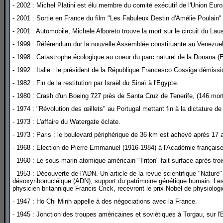
- 2002 : Michel Platini est élu membre du comité exécutif de l'Union Eur
- 2001 : Sortie en France du film "Les Fabuleux Destin d'Amélie Poulain"
- 2001 : Automobile, Michele Alboreto trouve la mort sur le circuit du Laus
- 1999 : Référendum dur la nouvelle Assemblée constituante au Venezuel
- 1998 : Catastrophe écologique au coeur du parc naturel de la Donana (
- 1992 : Italie : le président de la République Francesco Cossiga démiss
- 1982 : Fin de la restitution par Israël du Sinaï à l'Egypte.
- 1980 : Crash d'un Boeing 727 près de Santa Cruz de Tenerife, (146 mort
- 1974 : "Révolution des œillets" au Portugal mettant fin à la dictature de
- 1973 : L'affaire du Watergate éclate.
- 1973 : Paris : le boulevard périphérique de 36 km est achevé après 17 
- 1968 : Election de Pierre Emmanuel (1916-1984) à l'Académie française
- 1960 : Le sous-marin atomique américain "Triton" fait surface après tro
- 1953 : Découverte de l'ADN. Un article de la revue scientifique "Nature" d
désoxyribonucléique (ADN), support du patrimoine génétique humain. Les 
physicien britannique Francis Crick, recevront le prix Nobel de physiolo
- 1947 : Ho Chi Minh appelle à des négociations avec la France.
- 1945 : Jonction des troupes américaines et soviétiques à Torgau, sur l'