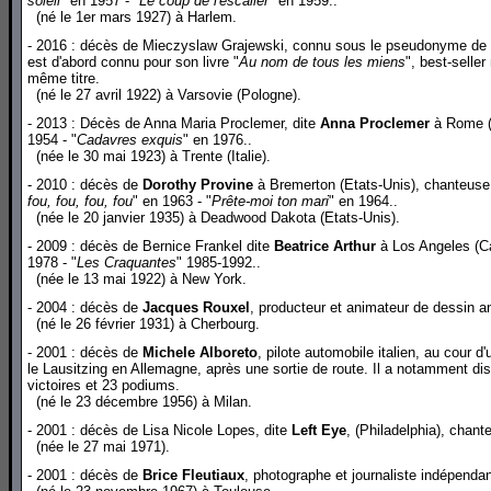
soleil
" en 1957 - "
Le coup de l'escalier
" en 1959..
(né le 1er mars 1927) à Harlem.
- 2016 : décès de Mieczyslaw Grajewski, connu sous le pseudonyme de
est d'abord connu pour son livre "
Au nom de tous les miens
", best-selle
même titre.
(né le 27 avril 1922) à Varsovie (Pologne).
- 2013 : Décès de Anna Maria Proclemer, dite
Anna Proclemer
à Rome (It
1954 - "
Cadavres exquis
" en 1976..
(née le 30 mai 1923) à Trente (Italie).
- 2010 : décès de
Dorothy Provine
à Bremerton (Etats-Unis), chanteuse,
fou, fou, fou, fou
" en 1963 - "
Prête-moi ton mari
" en 1964..
(née le 20 janvier 1935) à Deadwood Dakota (Etats-Unis).
- 2009 : décès de Bernice Frankel dite
Beatrice Arthur
à Los Angeles (Cal
1978 - "
Les Craquantes
" 1985-1992..
(née le 13 mai 1922) à New York.
- 2004 : décès de
Jacques Rouxel
, producteur et animateur de dessin a
(né le 26 février 1931) à Cherbourg.
- 2001 : décès de
Michele Alboreto
, pilote automobile italien, au cour
le Lausitzing en Allemagne, après une sortie de route. Il a notamment d
victoires et 23 podiums.
(né le 23 décembre 1956) à Milan.
- 2001 : décès de Lisa Nicole Lopes, dite
Left Eye
,
(Philadelphia), chant
(née le 27 mai 1971).
- 2001 : décès de
Brice Fleutiaux
, photographe et journaliste indépendan