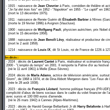
- 1915 : naissance de
Jean Chevrier
à Paris, comédien de théâtre et acte
- "
Je l'ai été trois fois
" en 1952 - "
Napoléon
" en 1955 - "
Le captif
" en 1963
(mort le 13 décembre 1975).
- 1911 : naissance de Renée Guérin dit
Élisabeth Barbier
à Nîmes (Gard)
(morte le 19 février 1996) à Avignon (Vaucluse).
- 1900 : naissance de
Wolfgang Pauli
, physicien autrichien, prix Nobel
(mort le 15 décembre 1958).
- 1888 : naissance de
Jean Benoît Lévy
, réalisateur et producteur de ci
(mort le 2 août 1959).
- 1214 : naissance de
Louis IX
, dit St Louis, roi de France de 1226 à 12
les décès :
- 2024 : décès de
Laurent Cantet
à Paris, réalisateur et scénariste franç
2000 - "
L'emploi du temps
" en 2001. Il remporte la Palme d'or au festiva
(né le 11 avril 1961) à Melle (Deux-Sèvres).
- 2024: décès de
Marla Adams
, actrice de télévision américaine, surto
Storm
", de 1968 à 1974, et de Dina Abbott Mergeron dans "
Les Feux de 
(née le 28 août 1938).
- 2023 : décès de
François Léotard
, homme politique français (PR-UDF).
complicité d’abus de biens sociaux dans le cadre du volet financier de l
avec sursis et 100 000 euros d'amende.
(né le 26 mars 1942) à Cannes (Alpes-Maritimes).
- 2023 : décès de Harold George Bellanfanti Jr dit
Harry Belafonte
à Harl