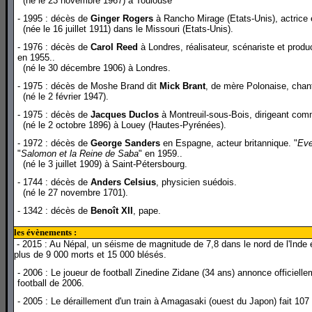
(né le 23 novembre 1967) à Toulouse
- 1995 : décès de
Ginger Rogers
à Rancho Mirage (Etats-Unis), actrice
(née le 16 juillet 1911) dans le Missouri (Etats-Unis).
- 1976 : décès de
Carol Reed
à Londres, réalisateur, scénariste et produc
en 1955..
(né le 30 décembre 1906) à Londres.
- 1975 : décès de Moshe Brand dit
Mick Brant
, de mère Polonaise, chan
(né le 2 février 1947).
- 1975 : décès de
Jacques Duclos
à Montreuil-sous-Bois, dirigeant commu
(né le 2 octobre 1896) à Louey (Hautes-Pyrénées).
- 1972 : décès de
George Sanders
en Espagne, acteur britannique. "
Eve
"
Salomon et la Reine de Saba
" en 1959..
(né le 3 juillet 1909) à Saint-Pétersbourg.
- 1744 : décès de
Anders Celsius
, physicien suédois.
(né le 27 novembre 1701).
- 1342 : décès de
Benoît XII
, pape.
les évènements :
- 2015 : Au Népal, un séisme de magnitude de 7,8 dans le nord de l'Inde
plus de 9 000 morts et 15 000 blésés.
- 2006 : Le joueur de football Zinedine Zidane (34 ans) annonce officielle
football de 2006.
- 2005 : Le déraillement d'un train à Amagasaki (ouest du Japon) fait 107