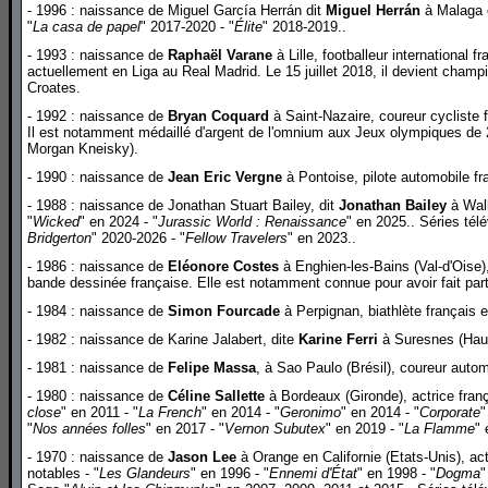
- 1996 : naissance de Miguel García Herrán dit
Miguel Herrán
à Malaga e
"
La casa de papel
" 2017-2020 - "
Élite
" 2018-2019..
- 1993 : naissance de
Raphaël Varane
à Lille, footballeur international 
actuellement en Liga au Real Madrid. Le 15 juillet 2018, il devient champ
Croates.
- 1992 : naissance de
Bryan Coquard
à Saint-Nazaire, coureur cycliste f
Il est notamment médaillé d'argent de l'omnium aux Jeux olympiques de
Morgan Kneisky).
- 1990 : naissance de
Jean Eric Vergne
à Pontoise, pilote automobile fr
- 1988 : naissance de Jonathan Stuart Bailey, dit
Jonathan Bailey
à Wall
"
Wicked
" en 2024 - "
Jurassic World : Renaissance
" en 2025.. Séries télé
Bridgerton
" 2020-2026 - "
Fellow Travelers
" en 2023..
- 1986 : naissance de
Eléonore Costes
à Enghien-les-Bains (Val-d'Oise),
bande dessinée française. Elle est notamment connue pour avoir fait par
- 1984 : naissance de
Simon Fourcade
à Perpignan, biathlète français e
- 1982 : naissance de Karine Jalabert, dite
Karine Ferri
à Suresnes (Haut
- 1981 : naissance de
Felipe Massa
, à Sao Paulo (Brésil), coureur auto
- 1980 : naissance de
Céline Sallette
à Bordeaux (Gironde), actrice franç
close
" en 2011 - "
La French
" en 2014 - "
Geronimo
" en 2014 - "
Corporate
"
"
Nos années folles
" en 2017 - "
Vernon Subutex
" en 2019 - "
La Flamme
" 
- 1970 : naissance de
Jason Lee
à Orange en Californie (Etats-Unis), ac
notables - "
Les Glandeurs
" en 1996 - "
Ennemi d'État
" en 1998 - "
Dogma
"