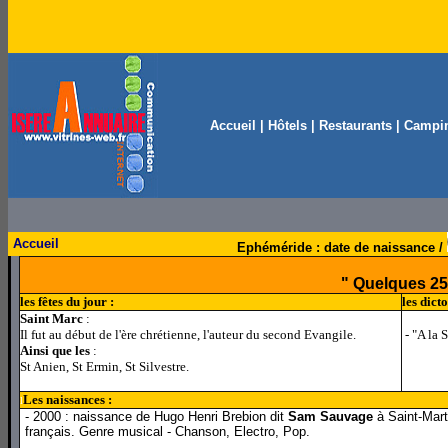
Accueil
|
Hôtels
|
Restaurants
|
Campi
Accueil
Ephéméride : date de naissance /
" Quelques 25 
les fêtes du jour :
les dict
Saint Marc
:
Il fut au début de l'ère chrétienne, l'auteur du second Evangile.
- "A la S
Ainsi que les
:
St Anien, St Ermin, St Silvestre.
Les naissances :
l
- 2000 : naissance de Hugo Henri Brebion dit
Sam Sauvage
à Saint-Mart
français. Genre musical - Chanson, Electro, Pop.