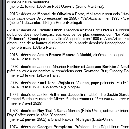
guide de haute montagne.
(né le 21 février 1960) au Petit-Quevilly (Seine-Maritime).
- 2015 : décès de
Manoel de Oliveira
à Porto, réalisateur portugais "
Amo
ou la vaine gloire de commander
" en 1990 - "
Val Abraham
" en 1993 - "
L'
(né le 11 décembre 1908) à Porto (Portugal).
- 2013 : décès de Frédéric Othon Théodore Aristidès dit
Fred
à Eaubonne 
de bande dessinée français. Ses œuvres les plus connues sont "Le Petit C
"Philémon". Grand prix de la ville d'Angoulême en 1980 et Alph'Art du meil
obtenu ces deux hautes distinctions de la bande dessinée francophone.
(né le 5 mars 1931) à Paris.
- 2013 : décès de
Jesus Franco Manera
à Madrid, cinéaste espagnol.
(né le 12 mai 1930).
- 2008 : décès de Jacques Maurice Berthier dit
Jacques Berthier
à Neuil
prêté sa voix à de nombreux comédiens dont Raymond Burr, Gregory Pec
(né le 10 février 1916) à Paris.
- 2005 : décès de
Karol Jozef Wojtyla au Vatican, pape polonais. Elu le
(né le 18 mai 1920) à Wadowice (Pologne).
- 1998 : décès de Jackie Rollin, née Jacqueline Labbé, dite
Jackie Sard
Fernand Sardou et mère de Michel Sardou chanteur. "
Les carottes sont c
(née le 7 avril 1919).
- 1976 : décès de
Ray Teal
à Santa Monica (États-Unis), acteur américain. 
Roy Coffee dans la série "
Bonanza
"..
(né le 12 janvier 1902) à Grand Rapids, Michigan (États-Unis).
- 1974 : décès de
Georges Pompidou
, Président de la République França