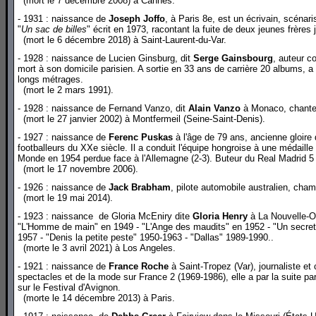
(mort le 7 décembre 2008) à Cannes.
- 1931 : naissance de
Joseph Joffo
, à Paris 8e, est un écrivain, scénari
"
Un sac de billes
" écrit en 1973, racontant la fuite de deux jeunes frères
(mort le 6 décembre 2018) à Saint-Laurent-du-Var.
- 1928 : naissance de Lucien Ginsburg, dit
Serge Gainsbourg
, auteur c
mort à son domicile parisien. A sortie en 33 ans de carrière 20 albums, 
longs métrages.
(mort le 2 mars 1991).
- 1928 : naissance de Fernand Vanzo, dit
Alain Vanzo
à Monaco, chanteu
(mort le 27 janvier 2002) à Montfermeil (Seine-Saint-Denis).
- 1927 : naissance de
Ferenc Puskas
à l'âge de 79 ans, ancienne gloire
footballeurs du XXe siècle. Il a conduit l'équipe hongroise à une médaill
Monde en 1954 perdue face à l'Allemagne (2-3). Buteur du Real Madrid 5
(mort le 17 novembre 2006).
- 1926 : naissance de
Jack Brabham
, pilote automobile australien, ch
(mort le 19 mai 2014).
- 1923 : naissance de Gloria McEniry dite
Gloria Henry
à La Nouvelle-Or
"L'Homme de main" en 1949 - "L'Ange des maudits" en 1952 - "Un secret 
1957 - "Denis la petite peste" 1950-1963 - "Dallas" 1989-1990..
(morte le 3 avril 2021) à Los Angeles.
- 1921 : naissance de
France Roche
à Saint-Tropez (Var), journaliste et
spectacles et de la mode sur France 2 (1969-1986), elle a par la suite par
sur le Festival d'Avignon.
(morte le 14 décembre 2013) à Paris.