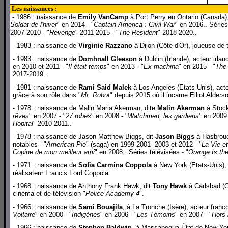
Les naissances :
l
- 1986 : naissance de
Emily VanCamp
à Port Perry en Ontario (Canada),
Soldat de l'hiver
" en 2014 - "
Captain America : Civil War
" en 2016.. Séries
2007-2010 - "
Revenge
" 2011-2015 - "
The Resident
" 2018-2020..
- 1983 : naissance de
Virginie Razzano
à Dijon (Côte-d'Or), joueuse de 
- 1983 : naissance de
Domhnall Gleeson
à Dublin (Irlande), acteur irlan
en 2010 et 2011 - "
Il était temps
" en 2013 - "
Ex machina
" en 2015 - "
The
2017-2019..
- 1981 : naissance de
Rami Said Malek
à Los Angeles (Etats-Unis), acteu
grâce à son rôle dans "
Mr. Robot
" depuis 2015 où il incarne Elliot Alders
- 1978 : naissance de Malin Maria Akerman, dite
Malin Akerman
à Stock
rêves
" en 2007 - "
27 robes
" en 2008 - "
Watchmen, les gardiens
" en 2009 
Hopital
" 2010-2011..
- 1978 : naissance de Jason Matthew Biggs, dit
Jason Biggs
à Hasbrouc
notables - "
American Pie
" (saga) en 1999-2001- 2003 et 2012 - "
La Vie et
Copine de mon meilleur ami
" en 2008.. Séries télévisées - "
Orange Is th
- 1971 : naissance de
Sofia Carmina Coppola
à New York (Etats-Unis), r
réalisateur Francis Ford Coppola.
- 1968 : naissance de Anthony Frank Hawk, dit
Tony Hawk
à Carlsbad (C
cinéma et de télévision "
Police Academy 4
".
- 1966 : naissance de
Sami Bouajila
, à La Tronche (Isère), acteur franco
Voltaire
" en 2000 - "
Indigènes
" en 2006 - "
Les Témoins
" en 2007 - "
Hors-l
- 1966 : naissance de
Stephen Baldwin
, à Massapequa État de New York,