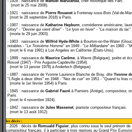
- 1928 : naissance de
Manuel Marulanda
, chef historique des Farc.
(mort le 25 mai 2008).
- 1921 : naissance de
Pierre Rouanet
à Fontenay-sous-Bois (Val-de-Marne
(mort le 28 septembre 2018) à Paris.
- 1907 : naissance de
Katharine Hepburn
, comédienne américaine, lauréa
Glory
" - "
Devine qui vient dîner
" - "
Le lyon en hiver
" - "
La maison du lac
".
(morte le 29 juin 2003).
- 1903 : naissance de
Wilfrid Hyde-White
à Bourton-on-the-Water (Glouce
notables - "
Le Troisième Homme
" en 1949 - "
Le Milliardaire
" en 1960 - "
M
(mort le 6 mai 1991) à Los Angeles en Californie (États-Unis).
- 1899 : naissance de
Maurice Carême
, à Wavre (Belgique), poète et écr
Rossel (1947) - Prix Auguste-Capdeville (1954).
(mort le 13 janvier 1978) à Anderlech (Belgique).
- 1887 : naissance de Yvonne Laurence Blanche de Bray, dite
Yvonne d
"L'Aigle à deux têtes" en 1948 - "Nez de cuir" en 1951 - "Quand tu liras ce
(morte le 1er février 1954) à Paris.
- 1845 : naissance de
Gabriel Fauré
à Pamiers (Ariège), compositeur, or
Paris.
(mort le 4 novembre 1924).
- 1842 : naissance de
Jules Massenet
, pianiste compositeur français.
(mort le 13 août 1912).
les décès :
- 2026 : décès de
Romuald Figuier
, plus connu sous le seul prénom de
compositeur français, il à participer à trois reprises au Grand Prix Eurovis