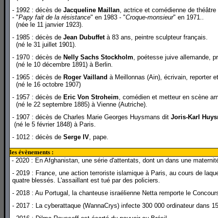
- 1992 : décès de
Jacqueline Maillan
, actrice et comédienne de théâtre 
- "
Papy fait de la résistance
" en 1983 - "
Croque-monsieur
" en 1971..
(née le 11 janvier 1923).
- 1985 : décès de
Jean Dubuffet
à 83 ans, peintre sculpteur français.
(né le 31 juillet 1901).
- 1970 : décès de
Nelly Sachs Stockholm
, poétesse juive allemande, pr
(né le 10 décembre 1891) à Berlin.
- 1965 : décès de
Roger Vailland
à Meillonnas (Ain), écrivain, reporter 
(né le 16 octobre 1907)
- 1957 : décès de
Eric Von Stroheim
, comédien et metteur en scène am
(né le 22 septembre 1885) à Vienne (Autriche).
- 1907 : décès de Charles Marie Georges Huysmans dit
Joris-Karl Huy
(né le 5 février 1848) à Paris.
- 1012 : décès de
Serge IV
, pape.
les évènements :
- 2020 : En Afghanistan, une série d'attentats, dont un dans une maternit
- 2019 : France, une action terroriste islamique à Paris, au cours de laqu
quatre blessés. L'assaillant est tué par des policiers.
- 2018 : Au Portugal, la chanteuse israélienne Netta remporte le Concou
- 2017 : La cyberattaque (WannaCrys) infecte 300 000 ordinateur dans 1