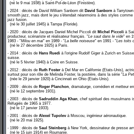
(né le 9 mai 1938) à Saint-Pol-de-Léon (Finistère).
- 2024 : décès de David William Sanborn dit
David Sanborn
à Tarrytown 
smooth jazz, mais dont le jeu s'étendait néanmoins à des styles comme le
jazz fusion.
(né le 30 juillet 1945) à Tampa (Floride).
- 2020 : décès de Jacques Daniel Michel Piccoli dit
Michel Piccoli
à Sai
producteur, scénariste et réalisateur français. "
Le saut dans le vide
" en 1
1983 - "
Milou en mai
" en 1989 - "
La belle noiseuse
" en 1991 - "
Les toits 
(né le 27 décembre 1925) à Paris.
- 2014 : décès de
Hans Ruedi
à l'origine Rudolf Giger à Zurich en Suisse,
suisse.
(né le 5 février 1940) à Coire en Suisse.
- 2012 : décès de
Ruth Foster
à Del Mar en Californie (Etats-Unis), actr
surtout pour son rôle de Melinda Foster, la postière, dans la série "
La Pet
(née le 29 janvier 1920) à Cincinnati en Ohio (Etats-Unis).
- 2009 : décès de
Roger Planchon
, dramaturge, comédien et metteur en
(né le 12 septembre 1931).
- 2003 : décès de
Sadruddin Aga Khan
, chef spirituel des musulmans 
Réfugiés de 1965 à 1977.
(né le 17 janvier 1933).
- 2001 : décès de
Alexeï Tupolev
à Moscou, ingénieur aéronautique.
(né le 20 mai 1925).
- 1999 : décès de
Saul Steinberg
à New York, dessinateur de presse am
(né le 15 juin 1914) en Roumanie.