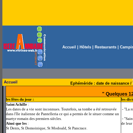
Accueil
|
Hôtels
|
Restaurants
|
Campi
Accueil
Ephéméride : date de naissance /
" Quelques 12
les fêtes du jour :
les dic
Saint Achille
:
Les dates de a vie sont inconnues. Toutefois, sa tombe a été retrouvée
- "La r
dans l'île italienne de Pantelleria ce qui a permis de le situer comme un
martyr romain des premiers siècles.
- "Sain
Ainsi que les
:
de leur
St Denis, St Domoinique, St Modoald, St Pancrace.