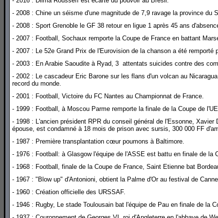
- 2016 : Dilma Rousseff est écarté du pouvoir au Brésil.
- 2008 : Chine un séisme d'une magnitude de 7,9 ravage la province du Si
- 2008 : Sport Grenoble le GF 38 retour en ligue 1 après 45 ans d'absenc
- 2007 : Football, Sochaux remporte la Coupe de France en battant Marseill
- 2007 : Le 52e Grand Prix de l'Eurovision de la chanson a été remporté pa
- 2003 : En Arabie Saoudite à Ryad, 3 attentats suicides contre des co
- 2002 : Le cascadeur Eric Barone sur les flans d'un volcan au Nicaragu
record du monde.
- 2001 : Football, Victoire du FC Nantes au Championnat de France.
- 1999 : Football, à Moscou Parme remporte la finale de la Coupe de l'UE
- 1998 : L'ancien président RPR du conseil général de l'Essonne, Xavier D
épouse, est condamné à 18 mois de prison avec sursis, 300 000 FF d'ame
- 1987 : Première transplantation cœur poumons à Baltimore.
- 1976 : Football: à Glasgow l'équipe de l'ASSE est battu en finale de la
- 1968 : Football, finale de la Coupe de France, Saint Etienne bat Bordeau
- 1967 : "Blow up" d'Antonioni, obtient la Palme d'Or au festival de Canne
- 1960 : Création officielle des URSSAF.
- 1946 : Rugby, Le stade Toulousain bat l'équipe de Pau en finale de la C
- 1937 : Couronnement de Georges VI, roi d'Angleterre en l'abbaye de We