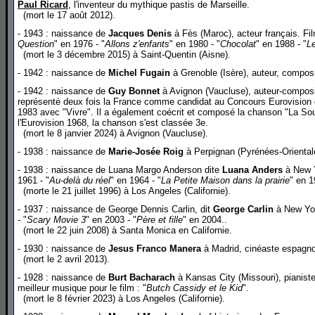
Paul Ricard
, l'inventeur du mythique pastis de Marseille.
(mort le 17 août 2012).
- 1943 : naissance de
Jacques Denis
à Fès (Maroc), acteur français. Fil
Question
" en 1976 - "
Allons z'enfants
" en 1980 - "
Chocolat
" en 1988 - "
Le
(mort le 3 décembre 2015) à Saint-Quentin (Aisne).
- 1942 : naissance de
Michel Fugain
à Grenoble (Isère), auteur, composit
- 1942 : naissance de
Guy Bonnet
à Avignon (Vaucluse), auteur-compositeu
représenté deux fois la France comme candidat au Concours Eurovision d
1983 avec "Vivre". Il a également coécrit et composé la chanson "La Sou
l'Eurovision 1968, la chanson s'est classée 3e.
(mort le 8 janvier 2024) à Avignon (Vaucluse).
- 1938 : naissance de
Marie-Josée Roig
à Perpignan (Pyrénées-Oriental
- 1938 : naissance de Luana Margo Anderson dite
Luana Anders
à New Y
1961 - "
Au-delà du réel
" en 1964 - "
La Petite Maison dans la prairie
" en 1
(morte le 21 juillet 1996) à Los Angeles (Californie).
- 1937 : naissance de George Dennis Carlin, dit
George Carlin
à New Yor
- "
Scary Movie 3
" en 2003 - "
Père et fille
" en 2004..
(mort le 22 juin 2008) à Santa Monica en Californie.
- 1930 : naissance de
Jesus Franco Manera
à Madrid, cinéaste espagno
(mort le 2 avril 2013).
- 1928 : naissance de
Burt Bacharach
à Kansas City (Missouri), pianiste
meilleur musique pour le film : "
Butch Cassidy et le Kid
".
(mort le 8 février 2023) à Los Angeles (Californie).