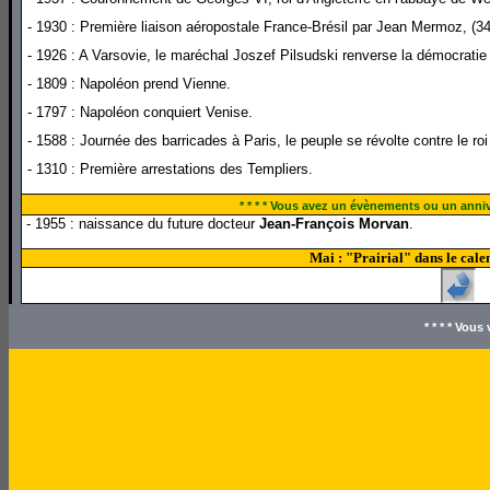
- 1930 : Première liaison aéropostale France-Brésil par Jean Mermoz, (
- 1926 : A Varsovie, le maréchal Joszef Pilsudski renverse la démocratie 
- 1809 : Napoléon prend Vienne.
- 1797 : Napoléon conquiert Venise.
- 1588 : Journée des barricades à Paris, le peuple se révolte contre le roi 
- 1310 : Première arrestations des Templiers.
* * * * Vous avez un évènements ou un annive
- 1955 : naissance du future docteur
Jean-François Morvan
.
Mai : "Prairial" dans le cale
* * * * Vou