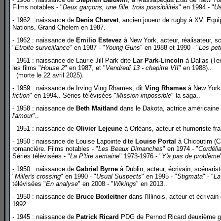
Films notables - "
Deux garçons, une fille, trois possibilités
" en 1994 - "
Us
- 1962 : naissance de
Denis Charvet
, ancien joueur de rugby à XV. Equi
Nations, Grand Chelem en 1987.
- 1962 : naissance de
Emilio Estevez
à New York, acteur, réalisateur, sc
"
Etroite surveillance
" en 1987 - "
Young Guns
" en 1988 et 1990 - "
Les pet
- 1961 : naissance de Laurie Jill Park dite
Lar Park-Lincoln
à Dallas (Te
les films "
House 2
" en 1987, et "
Vendredi 13 - chapitre VII
" en 1988)..
(morte le 22 avril 2025).
- 1959 : naissance de Irving Ving Rhames, dit
Ving Rhames
à New York,
fiction
" en 1994.. Séries télévisées "
Mission impossible
" la saga..
- 1958 : naissance de
Beth Maitland
dans le Dakota, actrice américaine l
l'amour
"..
- 1951 : naissance de
Olivier Lejeune
à Orléans, acteur et humoriste fra
- 1950 : naissance de Louise Lapointe dite
Louise Portal
à Chicoutim (Ca
romancière. Films notables - "
Les Beaux Dimanches
" en 1974 - "
Cordéli
Séries télévisées - "
La P'tite semaine
" 1973-1976 - "
Y'a pas de problème
- 1950 : naissance de
Gabriel Byrne
à Dublin, acteur, écrivain, scénariste
"
Miller's crossing
" en 1990 - "
Usual Suspects
" en 1995 - "
Stigmata
" - "
La
télévisées "
En analyse
" en 2008 - "
Wikings
" en 2013..
- 1950 : naissance de
Bruce Boxleitner
dans l'Illinois, acteur et écrivain
1992..
- 1945 : naissance de
Patrick Ricard
PDG de Pernod Ricard deuxième gro